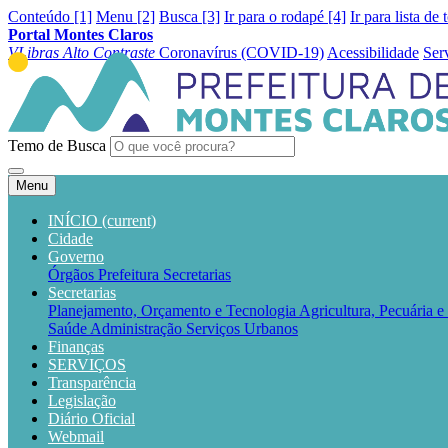
Conteúdo [1]
Menu [2]
Busca [3]
Ir para o rodapé [4]
Ir para lista de 
Portal Montes Claros
VLibras
Alto Contraste
Coronavírus (COVID-19)
Acessibilidade
Ser
Temo de Busca
Menu
INÍCIO
(current)
Cidade
Governo
Órgãos
Prefeitura
Secretarias
Secretarias
Planejamento, Orçamento e Tecnologia
Agricultura, Pecuária 
Saúde
Administração
Serviços Urbanos
Finanças
SERVIÇOS
Transparência
Legislação
Diário Oficial
Webmail