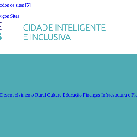
todos os sites [5]
viços
Sites
e Desenvolvimento Rural
Cultura
Educação
Finanças
Infraestrutura e 