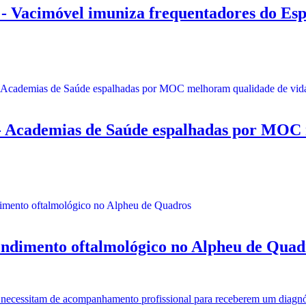
acimóvel imuniza frequentadores do Esp
emias de Saúde espalhadas por MOC mel
ndimento oftalmológico no Alpheu de Quad
 e necessitam de acompanhamento profissional para receberem um diagnó