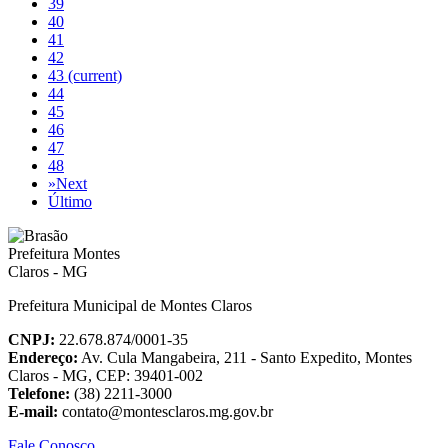
39
40
41
42
43
(current)
44
45
46
47
48
»
Next
Último
Prefeitura Municipal de Montes Claros
CNPJ:
22.678.874/0001-35
Endereço:
Av. Cula Mangabeira, 211 - Santo Expedito, Montes
Claros - MG, CEP: 39401-002
Telefone:
(38) 2211-3000
E-mail:
contato@montesclaros.mg.gov.br
Fale Conosco