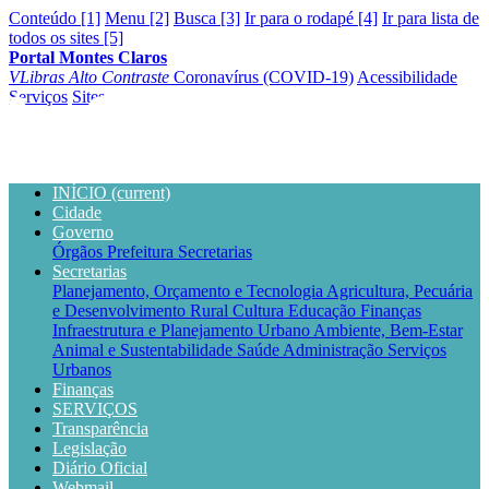
Conteúdo [1]
Menu [2]
Busca [3]
Ir para o rodapé [4]
Ir para lista de
todos os sites [5]
Portal Montes Claros
VLibras
Alto Contraste
Coronavírus (COVID-19)
Acessibilidade
Serviços
Sites
INÍCIO
(current)
Cidade
Governo
Órgãos
Prefeitura
Secretarias
Secretarias
Planejamento, Orçamento e Tecnologia
Agricultura, Pecuária
e Desenvolvimento Rural
Cultura
Educação
Finanças
Infraestrutura e Planejamento Urbano
Ambiente, Bem-Estar
Animal e Sustentabilidade
Saúde
Administração
Serviços
Urbanos
Finanças
SERVIÇOS
Transparência
Legislação
Diário Oficial
Webmail