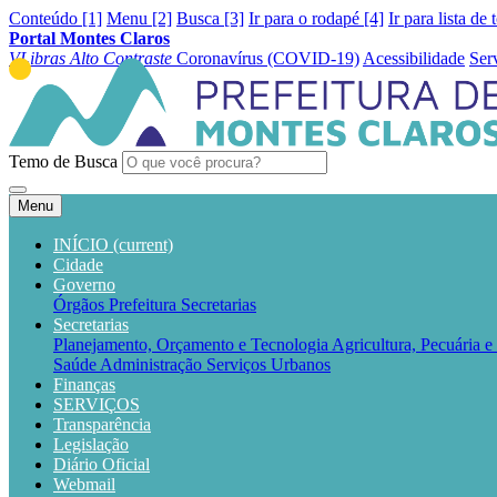
Conteúdo [1]
Menu [2]
Busca [3]
Ir para o rodapé [4]
Ir para lista de 
Portal Montes Claros
VLibras
Alto Contraste
Coronavírus (COVID-19)
Acessibilidade
Ser
Temo de Busca
Menu
INÍCIO
(current)
Cidade
Governo
Órgãos
Prefeitura
Secretarias
Secretarias
Planejamento, Orçamento e Tecnologia
Agricultura, Pecuária 
Saúde
Administração
Serviços Urbanos
Finanças
SERVIÇOS
Transparência
Legislação
Diário Oficial
Webmail