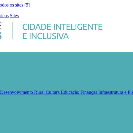
todos os sites [5]
viços
Sites
e Desenvolvimento Rural
Cultura
Educação
Finanças
Infraestrutura e 