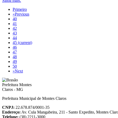
Saiba mais.
Primeiro
«
Previous
40
41
42
43
44
45
(current)
46
47
48
49
50
»
Next
Prefeitura Municipal de Montes Claros
CNPJ:
22.678.874/0001-35
Endereço:
Av. Cula Mangabeira, 211 - Santo Expedito, Montes Cla
Telefone:
(38) 2211-3000