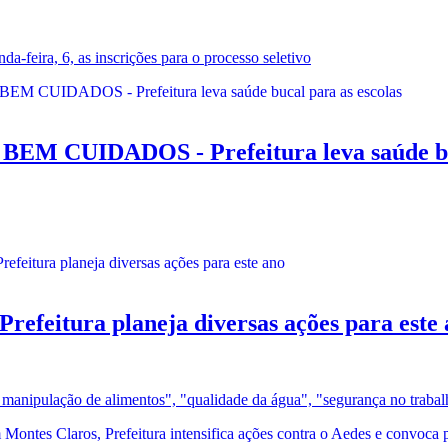
da-feira, 6, as inscrições para o processo seletivo
CUIDADOS - Prefeitura leva saúde buca
tura planeja diversas ações para este 
de manipulação de alimentos", "qualidade da água", "segurança no trabal