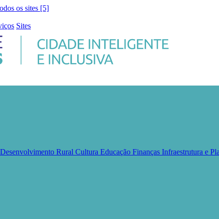
todos os sites [5]
viços
Sites
e Desenvolvimento Rural
Cultura
Educação
Finanças
Infraestrutura e 