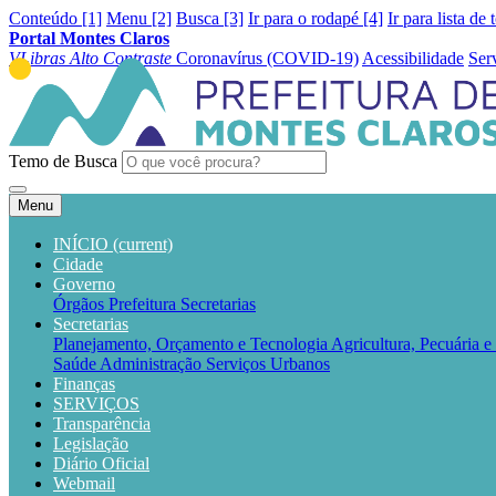
Conteúdo [1]
Menu [2]
Busca [3]
Ir para o rodapé [4]
Ir para lista de 
Portal Montes Claros
VLibras
Alto Contraste
Coronavírus (COVID-19)
Acessibilidade
Ser
Temo de Busca
Menu
INÍCIO
(current)
Cidade
Governo
Órgãos
Prefeitura
Secretarias
Secretarias
Planejamento, Orçamento e Tecnologia
Agricultura, Pecuária 
Saúde
Administração
Serviços Urbanos
Finanças
SERVIÇOS
Transparência
Legislação
Diário Oficial
Webmail