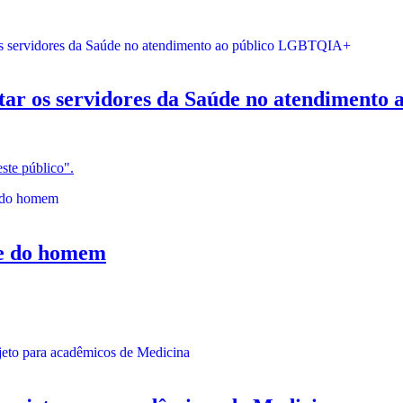
itar os servidores da Saúde no atendiment
ste público".
 do homem