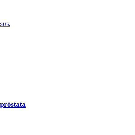
o SUS.
próstata