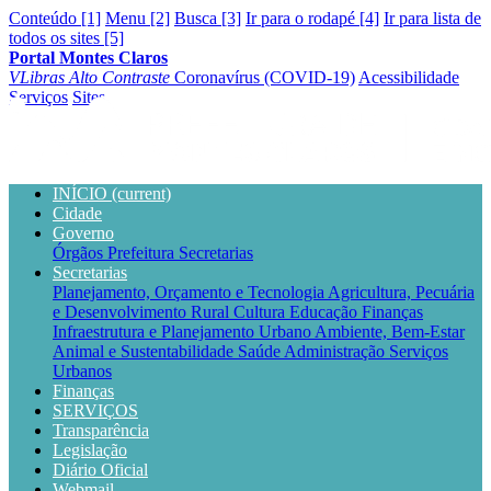
Conteúdo [1]
Menu [2]
Busca [3]
Ir para o rodapé [4]
Ir para lista de
todos os sites [5]
Portal Montes Claros
VLibras
Alto Contraste
Coronavírus (COVID-19)
Acessibilidade
Serviços
Sites
INÍCIO
(current)
Cidade
Governo
Órgãos
Prefeitura
Secretarias
Secretarias
Planejamento, Orçamento e Tecnologia
Agricultura, Pecuária
e Desenvolvimento Rural
Cultura
Educação
Finanças
Infraestrutura e Planejamento Urbano
Ambiente, Bem-Estar
Animal e Sustentabilidade
Saúde
Administração
Serviços
Urbanos
Finanças
SERVIÇOS
Transparência
Legislação
Diário Oficial
Webmail