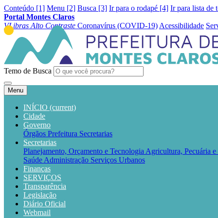
Conteúdo [1]
Menu [2]
Busca [3]
Ir para o rodapé [4]
Ir para lista de 
Portal Montes Claros
VLibras
Alto Contraste
Coronavírus (COVID-19)
Acessibilidade
Ser
Temo de Busca
Menu
INÍCIO
(current)
Cidade
Governo
Órgãos
Prefeitura
Secretarias
Secretarias
Planejamento, Orçamento e Tecnologia
Agricultura, Pecuária 
Saúde
Administração
Serviços Urbanos
Finanças
SERVIÇOS
Transparência
Legislação
Diário Oficial
Webmail