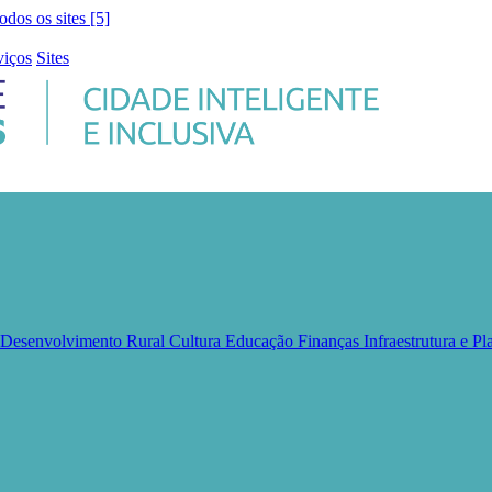
todos os sites [5]
viços
Sites
e Desenvolvimento Rural
Cultura
Educação
Finanças
Infraestrutura e 