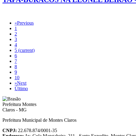
«
Previous
1
2
3
4
5
(current)
6
7
8
9
10
»
Next
Último
Prefeitura Municipal de Montes Claros
CNPJ:
22.678.874/0001-35
Endereço:
Av. Cula Mangabeira, 211 - Santo Expedito, Montes Cla