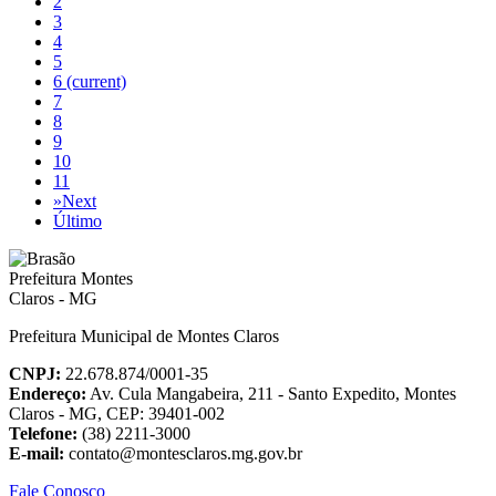
2
3
4
5
6
(current)
7
8
9
10
11
»
Next
Último
Prefeitura Municipal de Montes Claros
CNPJ:
22.678.874/0001-35
Endereço:
Av. Cula Mangabeira, 211 - Santo Expedito, Montes
Claros - MG, CEP: 39401-002
Telefone:
(38) 2211-3000
E-mail:
contato@montesclaros.mg.gov.br
Fale Conosco