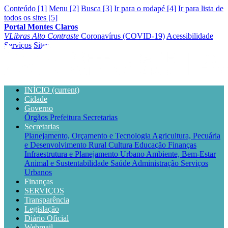
Conteúdo [1]
Menu [2]
Busca [3]
Ir para o rodapé [4]
Ir para lista de
todos os sites [5]
Portal Montes Claros
VLibras
Alto Contraste
Coronavírus (COVID-19)
Acessibilidade
Serviços
Sites
INÍCIO
(current)
Cidade
Governo
Órgãos
Prefeitura
Secretarias
Secretarias
Planejamento, Orçamento e Tecnologia
Agricultura, Pecuária
e Desenvolvimento Rural
Cultura
Educação
Finanças
Infraestrutura e Planejamento Urbano
Ambiente, Bem-Estar
Animal e Sustentabilidade
Saúde
Administração
Serviços
Urbanos
Finanças
SERVIÇOS
Transparência
Legislação
Diário Oficial
Webmail