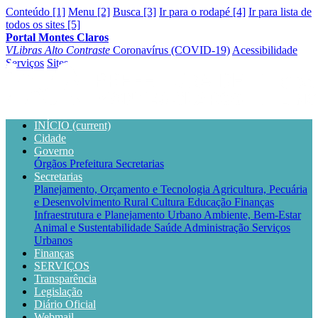
Conteúdo [1]
Menu [2]
Busca [3]
Ir para o rodapé [4]
Ir para lista de
todos os sites [5]
Portal Montes Claros
VLibras
Alto Contraste
Coronavírus (COVID-19)
Acessibilidade
Serviços
Sites
INÍCIO
(current)
Cidade
Governo
Órgãos
Prefeitura
Secretarias
Secretarias
Planejamento, Orçamento e Tecnologia
Agricultura, Pecuária
e Desenvolvimento Rural
Cultura
Educação
Finanças
Infraestrutura e Planejamento Urbano
Ambiente, Bem-Estar
Animal e Sustentabilidade
Saúde
Administração
Serviços
Urbanos
Finanças
SERVIÇOS
Transparência
Legislação
Diário Oficial
Webmail