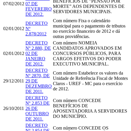
BENEFÍCIOS DE "PENSÃO POR
07/02/2012
07 DE
MORTE” AOS DEPENDENTES DE
FEVEREIRO
SERVIDORES MUNICIPAIS.
DE 2012.
Com número
Fixa o calendário
DECRETO
municipal para o pagamento de tributos
02/01/2012
Nº
no exercício financeiro de 2012 e dá
2.878/2012
outras providências.
DECRETO
Com número
NOMEIA
Nº 2.880, DE
CANDIDATOS APROVADOS EM
02/01/2012
02 DE
CONCURSOS PÚBLICOS, PARA
JANEIRO
CARGOS EFETIVOS DO PODER
DE 2012.
EXECUTIVO MUNICIPAL.
DECRETO
Com número
Estabelece os valores da
Nº 2870, DE
Unidade de Referência Fiscal de Montes
29/12/2011
29 DE
Claros - UREF - MC para o exercício
DEZEMBRO
de 2012.
DE 2011.
DECRETO
Com número
CONCEDE
Nº 2.853 DE
BENEFÍCIOS DE
26/10/2011
26 DE
APOSENTADORIA A SERVIDORES
OUTUBRO
DO MUNICÍPIO.
DE 2011.
DECRETO
Com número
CONCEDE OS
Nº 2.854 DE