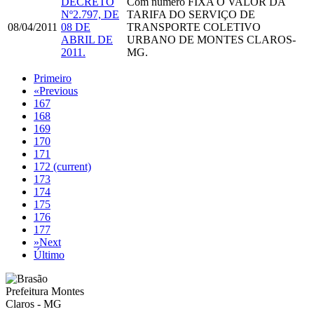
DECRETO
Com número
FIXA O VALOR DA
Nº2.797, DE
TARIFA DO SERVIÇO DE
08/04/2011
08 DE
TRANSPORTE COLETIVO
ABRIL DE
URBANO DE MONTES CLAROS-
2011.
MG.
Primeiro
«
Previous
167
168
169
170
171
172
(current)
173
174
175
176
177
»
Next
Último