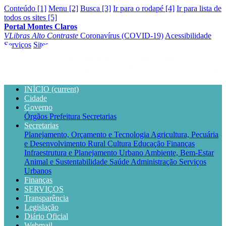
Conteúdo [1]
Menu [2]
Busca [3]
Ir para o rodapé [4]
Ir para lista de
todos os sites [5]
Portal Montes Claros
VLibras
Alto Contraste
Coronavírus (COVID-19)
Acessibilidade
Serviços
Sites
INÍCIO
(current)
Cidade
Governo
Órgãos
Prefeitura
Secretarias
Secretarias
Planejamento, Orçamento e Tecnologia
Agricultura, Pecuária
e Desenvolvimento Rural
Cultura
Educação
Finanças
Infraestrutura e Planejamento Urbano
Ambiente, Bem-Estar
Animal e Sustentabilidade
Saúde
Administração
Serviços
Urbanos
Finanças
SERVIÇOS
Transparência
Legislação
Diário Oficial
Webmail