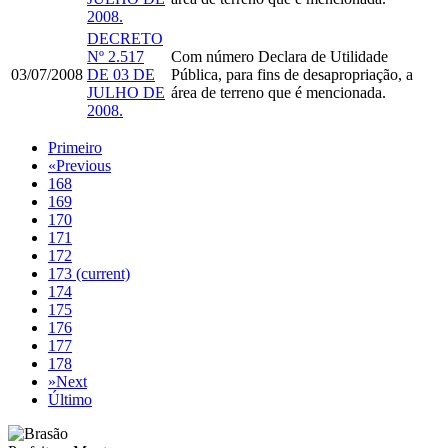
2008.
DECRETO
Nº 2.517
Com número
Declara de Utilidade
03/07/2008
DE 03 DE
Pública, para fins de desapropriação, a
JULHO DE
área de terreno que é mencionada.
2008.
Primeiro
«
Previous
168
169
170
171
172
173
(current)
174
175
176
177
178
»
Next
Último