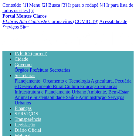
Conteúdo [1]
Menu [2]
Busca [3]
Ir para o rodapé [4]
Ir para lista de
todos os sites [5]
Portal Montes Claros
VLibras
Alto Contraste
Coronavírus (COVID-19)
Acessibilidade
Serviços
Sites
INÍCIO
(current)
Cidade
Governo
Órgãos
Prefeitura
Secretarias
Secretarias
Planejamento, Orçamento e Tecnologia
Agricultura, Pecuária
e Desenvolvimento Rural
Cultura
Educação
Finanças
Infraestrutura e Planejamento Urbano
Ambiente, Bem-Estar
Animal e Sustentabilidade
Saúde
Administração
Serviços
Urbanos
Finanças
SERVIÇOS
Transparência
Legislação
Diário Oficial
Webmail