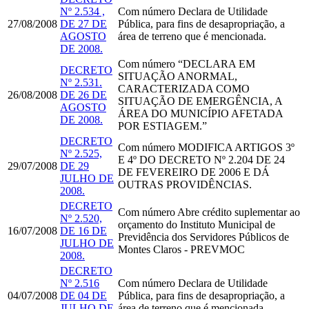
Nº 2.534 ,
Com número
Declara de Utilidade
27/08/2008
DE 27 DE
Pública, para fins de desapropriação, a
AGOSTO
área de terreno que é mencionada.
DE 2008.
Com número
“DECLARA EM
DECRETO
SITUAÇÃO ANORMAL,
Nº 2.531.
CARACTERIZADA COMO
26/08/2008
DE 26 DE
SITUAÇÃO DE EMERGÊNCIA, A
AGOSTO
ÁREA DO MUNICÍPIO AFETADA
DE 2008.
POR ESTIAGEM.”
DECRETO
Com número
MODIFICA ARTIGOS 3º
Nº 2.525,
E 4º DO DECRETO Nº 2.204 DE 24
29/07/2008
DE 29
DE FEVEREIRO DE 2006 E DÁ
JULHO DE
OUTRAS PROVIDÊNCIAS.
2008.
DECRETO
Com número
Abre crédito suplementar ao
Nº 2.520,
orçamento do Instituto Municipal de
16/07/2008
DE 16 DE
Previdência dos Servidores Públicos de
JULHO DE
Montes Claros - PREVMOC
2008.
DECRETO
Nº 2.516
Com número
Declara de Utilidade
04/07/2008
DE 04 DE
Pública, para fins de desapropriação, a
JULHO DE
área de terreno que é mencionada.