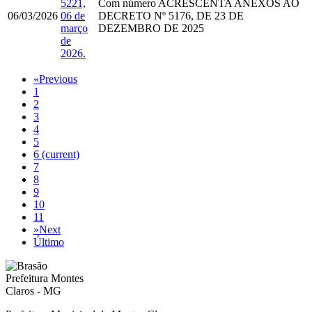
5221,
Com número
ACRESCENTA ANEXOS AO
06/03/2026
06 de
DECRETO Nº 5176, DE 23 DE
março
DEZEMBRO DE 2025
de
2026.
«
Previous
1
2
3
4
5
6
(current)
7
8
9
10
11
»
Next
Último