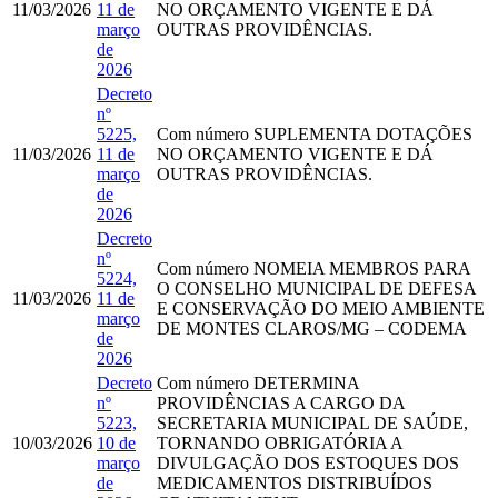
11/03/2026
11 de
NO ORÇAMENTO VIGENTE E DÁ
março
OUTRAS PROVIDÊNCIAS.
de
2026
Decreto
nº
5225,
Com número
SUPLEMENTA DOTAÇÕES
11/03/2026
11 de
NO ORÇAMENTO VIGENTE E DÁ
março
OUTRAS PROVIDÊNCIAS.
de
2026
Decreto
nº
Com número
NOMEIA MEMBROS PARA
5224,
O CONSELHO MUNICIPAL DE DEFESA
11/03/2026
11 de
E CONSERVAÇÃO DO MEIO AMBIENTE
março
DE MONTES CLAROS/MG – CODEMA
de
2026
Decreto
Com número
DETERMINA
nº
PROVIDÊNCIAS A CARGO DA
5223,
SECRETARIA MUNICIPAL DE SAÚDE,
10/03/2026
10 de
TORNANDO OBRIGATÓRIA A
março
DIVULGAÇÃO DOS ESTOQUES DOS
de
MEDICAMENTOS DISTRIBUÍDOS