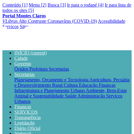
Conteúdo [1]
Menu [2]
Busca [3]
Ir para o rodapé [4]
Ir para lista de
todos os sites [5]
Portal Montes Claros
VLibras
Alto Contraste
Coronavírus (COVID-19)
Acessibilidade
Serviços
Sites
INÍCIO
(current)
Cidade
Governo
Órgãos
Prefeitura
Secretarias
Secretarias
Planejamento, Orçamento e Tecnologia
Agricultura, Pecuária
e Desenvolvimento Rural
Cultura
Educação
Finanças
Infraestrutura e Planejamento Urbano
Ambiente, Bem-Estar
Animal e Sustentabilidade
Saúde
Administração
Serviços
Urbanos
Finanças
SERVIÇOS
Transparência
Legislação
Diário Oficial
Webmail