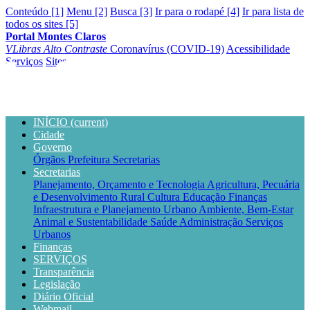
Conteúdo [1]
Menu [2]
Busca [3]
Ir para o rodapé [4]
Ir para lista de
todos os sites [5]
Portal Montes Claros
VLibras
Alto Contraste
Coronavírus (COVID-19)
Acessibilidade
Serviços
Sites
INÍCIO
(current)
Cidade
Governo
Órgãos
Prefeitura
Secretarias
Secretarias
Planejamento, Orçamento e Tecnologia
Agricultura, Pecuária
e Desenvolvimento Rural
Cultura
Educação
Finanças
Infraestrutura e Planejamento Urbano
Ambiente, Bem-Estar
Animal e Sustentabilidade
Saúde
Administração
Serviços
Urbanos
Finanças
SERVIÇOS
Transparência
Legislação
Diário Oficial
Webmail