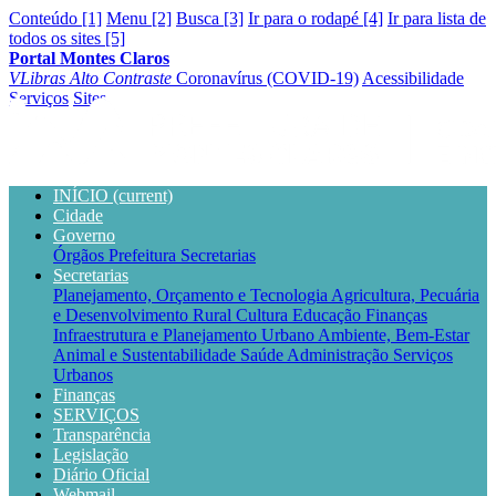
Conteúdo [1]
Menu [2]
Busca [3]
Ir para o rodapé [4]
Ir para lista de
todos os sites [5]
Portal Montes Claros
VLibras
Alto Contraste
Coronavírus (COVID-19)
Acessibilidade
Serviços
Sites
INÍCIO
(current)
Cidade
Governo
Órgãos
Prefeitura
Secretarias
Secretarias
Planejamento, Orçamento e Tecnologia
Agricultura, Pecuária
e Desenvolvimento Rural
Cultura
Educação
Finanças
Infraestrutura e Planejamento Urbano
Ambiente, Bem-Estar
Animal e Sustentabilidade
Saúde
Administração
Serviços
Urbanos
Finanças
SERVIÇOS
Transparência
Legislação
Diário Oficial
Webmail