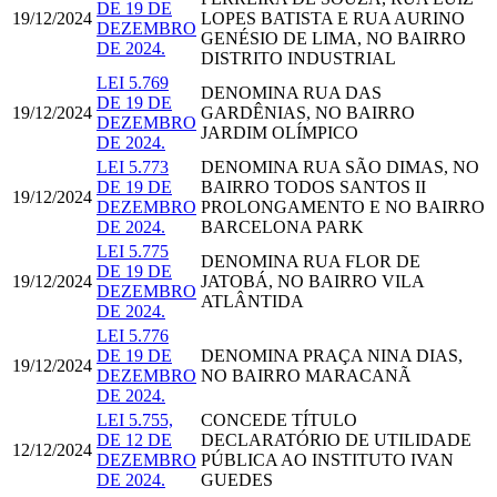
DE 19 DE
19/12/2024
LOPES BATISTA E RUA AURINO
DEZEMBRO
GENÉSIO DE LIMA, NO BAIRRO
DE 2024.
DISTRITO INDUSTRIAL
LEI 5.769
DENOMINA RUA DAS
DE 19 DE
19/12/2024
GARDÊNIAS, NO BAIRRO
DEZEMBRO
JARDIM OLÍMPICO
DE 2024.
LEI 5.773
DENOMINA RUA SÃO DIMAS, NO
DE 19 DE
BAIRRO TODOS SANTOS II
19/12/2024
DEZEMBRO
PROLONGAMENTO E NO BAIRRO
DE 2024.
BARCELONA PARK
LEI 5.775
DENOMINA RUA FLOR DE
DE 19 DE
19/12/2024
JATOBÁ, NO BAIRRO VILA
DEZEMBRO
ATLÂNTIDA
DE 2024.
LEI 5.776
DE 19 DE
DENOMINA PRAÇA NINA DIAS,
19/12/2024
DEZEMBRO
NO BAIRRO MARACANÃ
DE 2024.
LEI 5.755,
CONCEDE TÍTULO
DE 12 DE
DECLARATÓRIO DE UTILIDADE
12/12/2024
DEZEMBRO
PÚBLICA AO INSTITUTO IVAN
DE 2024.
GUEDES