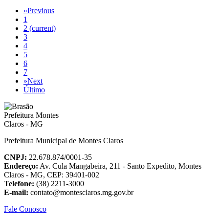
«
Previous
1
2
(current)
3
4
5
6
7
»
Next
Último
Prefeitura Municipal de Montes Claros
CNPJ:
22.678.874/0001-35
Endereço:
Av. Cula Mangabeira, 211 - Santo Expedito, Montes
Claros - MG, CEP: 39401-002
Telefone:
(38) 2211-3000
E-mail:
contato@montesclaros.mg.gov.br
Fale Conosco