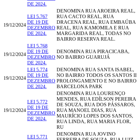
DE 2024.
​​​​​​​DENOMINA RUA AROEIRA REAL,
LEI 5.767
RUA CACTO REAL, RUA
DE 19 DE
DRACENA REAL, RUA EMBAÚBA
19/12/2024
DEZEMBRO
REAL, RUA KAMOMILA E RUA
DE 2024.
MARGARIDA REAL, TODAS NO
BAIRRO RESERVA REAL.
LEI 5.768
DE 19 DE
DENOMINA RUA PIRACICABA,
19/12/2024
DEZEMBRO
NO BAIRRO GUARUJÁ
DE 2024.
LEI 5.774
DENOMINA RUA SANTA ISABEL,
DE 19 DE
NO BAIRRO TODOS OS SANTOS II
19/12/2024
DEZEMBRO
PROLONGAMENTO E NO BAIRRO
DE 2024.
BARCELONA PARK
DENOMINA RUA LOURENÇO
MENDES, RUA EDÍLSON PEREIRA
LEI 5.772
DE SOUZA, RUA DOS PÁSSAROS,
DE 19 DE
19/12/2024
RUA MANOEL DIAS, RUA
DEZEMBRO
MAURÍCIO LOPES DOS SANTOS,
DE 2024.
RUA LINDA, RUA MARIA FLOR,
RU
DENOMINA RUA JOVINO
LEI 5.771
FERREIRA DE SOUZA, RUA LUIZ