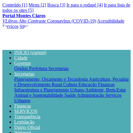
Conteúdo [1]
Menu [2]
Busca [3]
Ir para o rodapé [4]
Ir para lista de
todos os sites [5]
Portal Montes Claros
VLibras
Alto Contraste
Coronavírus (COVID-19)
Acessibilidade
Serviços
Sites
INÍCIO
(current)
Cidade
Governo
Órgãos
Prefeitura
Secretarias
Secretarias
Planejamento, Orçamento e Tecnologia
Agricultura, Pecuária
e Desenvolvimento Rural
Cultura
Educação
Finanças
Infraestrutura e Planejamento Urbano
Ambiente, Bem-Estar
Animal e Sustentabilidade
Saúde
Administração
Serviços
Urbanos
Finanças
SERVIÇOS
Transparência
Legislação
Diário Oficial
Webmail