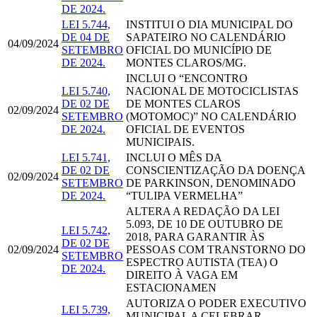
DE 2024.
LEI 5.744,
INSTITUI O DIA MUNICIPAL DO
DE 04 DE
SAPATEIRO NO CALENDÁRIO
04/09/2024
SETEMBRO
OFICIAL DO MUNICÍPIO DE
DE 2024.
MONTES CLAROS/MG.
INCLUI O “ENCONTRO
LEI 5.740,
NACIONAL DE MOTOCICLISTAS
DE 02 DE
DE MONTES CLAROS
02/09/2024
SETEMBRO
(MOTOMOC)” NO CALENDÁRIO
DE 2024.
OFICIAL DE EVENTOS
MUNICIPAIS.
LEI 5.741,
INCLUI O MÊS DA
DE 02 DE
CONSCIENTIZAÇÃO DA DOENÇA
02/09/2024
SETEMBRO
DE PARKINSON, DENOMINADO
DE 2024.
“TULIPA VERMELHA”
ALTERA A REDAÇÃO DA LEI
5.093, DE 10 DE OUTUBRO DE
LEI 5.742,
2018, PARA GARANTIR ÀS
DE 02 DE
02/09/2024
PESSOAS COM TRANSTORNO DO
SETEMBRO
ESPECTRO AUTISTA (TEA) O
DE 2024.
DIREITO À VAGA EM
ESTACIONAMEN
AUTORIZA O PODER EXECUTIVO
LEI 5.739,
MUNICIPAL A CELEBRAR