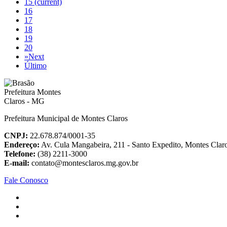
15
(current)
16
17
18
19
20
»
Next
Último
Prefeitura Municipal de Montes Claros
CNPJ:
22.678.874/0001-35
Endereço:
Av. Cula Mangabeira, 211 - Santo Expedito, Montes Cla
Telefone:
(38) 2211-3000
E-mail:
contato@montesclaros.mg.gov.br
Fale Conosco