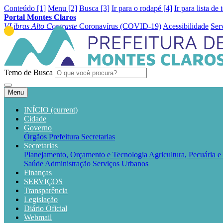
Conteúdo [1]
Menu [2]
Busca [3]
Ir para o rodapé [4]
Ir para lista de 
Portal Montes Claros
VLibras
Alto Contraste
Coronavírus (COVID-19)
Acessibilidade
Ser
Temo de Busca
Menu
INÍCIO
(current)
Cidade
Governo
Órgãos
Prefeitura
Secretarias
Secretarias
Planejamento, Orçamento e Tecnologia
Agricultura, Pecuária 
Saúde
Administração
Serviços Urbanos
Finanças
SERVIÇOS
Transparência
Legislação
Diário Oficial
Webmail