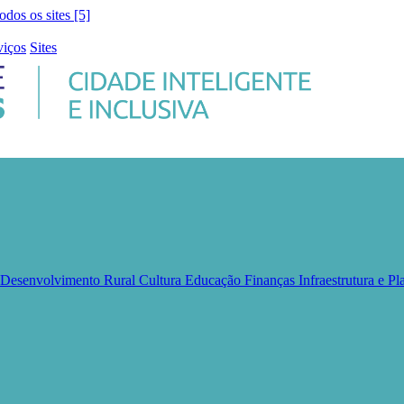
todos os sites [5]
viços
Sites
e Desenvolvimento Rural
Cultura
Educação
Finanças
Infraestrutura e 