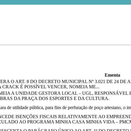
Ementa
ERA O ART. 8 DO DECRETO MUNICIPAL Nº 3.021 DE 24 DE A
CRACK É POSSÍVEL VENCER, NOMEIA ME...
EIA A UNIDADE GESTORA LOCAL – UGL, RESPONSÁVE
BRAS DA PRAÇA DOS ESPORTES E DA CULTURA.
ra de utilidade pública, para fins de perfuração de poço artesiano, o i
CEDE ISENÇÕES FISCAIS RELATIVAMENTE AO EMPREEN
NCULADO AO PROGRAMA MINHA CASA MINHA VIDA – PMC
ESCENTA O PARÁGRAFO ÚNICO AO ART. 1º DO DECRETO Nº 3