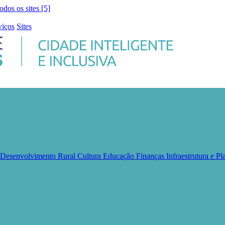
todos os sites [5]
viços
Sites
e Desenvolvimento Rural
Cultura
Educação
Finanças
Infraestrutura e 