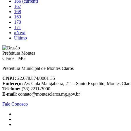
166
(current)
167
168
169
170
171
»
Next
Último
Prefeitura Municipal de Montes Claros
CNPJ:
22.678.874/0001-35
Endereço:
Av. Cula Mangabeira, 211 - Santo Expedito, Montes Cla
Telefone:
(38) 2211-3000
E-mail:
contato@montesclaros.mg.gov.br
Fale Conosco