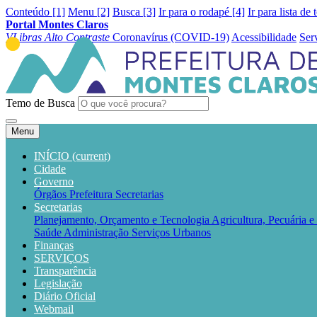
Conteúdo [1]
Menu [2]
Busca [3]
Ir para o rodapé [4]
Ir para lista de 
Portal Montes Claros
VLibras
Alto Contraste
Coronavírus (COVID-19)
Acessibilidade
Ser
Temo de Busca
Menu
INÍCIO
(current)
Cidade
Governo
Órgãos
Prefeitura
Secretarias
Secretarias
Planejamento, Orçamento e Tecnologia
Agricultura, Pecuária 
Saúde
Administração
Serviços Urbanos
Finanças
SERVIÇOS
Transparência
Legislação
Diário Oficial
Webmail