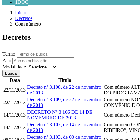
1DOC
Início
Decretos
Com número
Decretos
Termo
Ano
Modalidade
Buscar
Data
Titulo
Decreto nº 3.108, de 22 de novembro
Com número
ALT
22/11/2013
de 2013
DO PROGRAMA 
Decreto nº 3.109, de 22 de novembro
Com número
NOM
22/11/2013
de 2013
CONVÊNIO E O
DECRETO Nº 3.106 DE 14 DE
14/11/2013
Com número
Decla
NOVEMBRO DE 2013
Decreto nº 3.107, de 14 de novembro
Com número
CON
14/11/2013
de 2013
RIBEIRO”, VI
Decreto nº 3.103, de 08 de novembro
08/11/2013
Com número
ACR