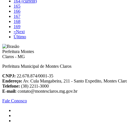
164
(current)
165
166
167
168
169
»
Next
Último
Prefeitura Municipal de Montes Claros
CNPJ:
22.678.874/0001-35
Endereço:
Av. Cula Mangabeira, 211 - Santo Expedito, Montes Cla
Telefone:
(38) 2211-3000
E-mail:
contato@montesclaros.mg.gov.br
Fale Conosco