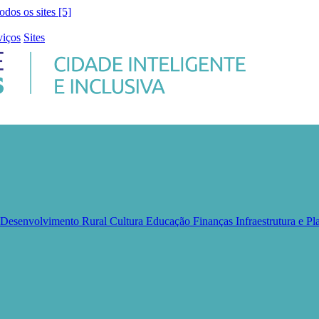
todos os sites [5]
viços
Sites
e Desenvolvimento Rural
Cultura
Educação
Finanças
Infraestrutura e 