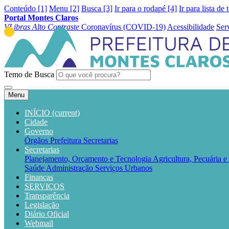
Conteúdo [1]
Menu [2]
Busca [3]
Ir para o rodapé [4]
Ir para lista de 
Portal Montes Claros
VLibras
Alto Contraste
Coronavírus (COVID-19)
Acessibilidade
Ser
Temo de Busca
Menu
INÍCIO
(current)
Cidade
Governo
Órgãos
Prefeitura
Secretarias
Secretarias
Planejamento, Orçamento e Tecnologia
Agricultura, Pecuária 
Saúde
Administração
Serviços Urbanos
Finanças
SERVIÇOS
Transparência
Legislação
Diário Oficial
Webmail