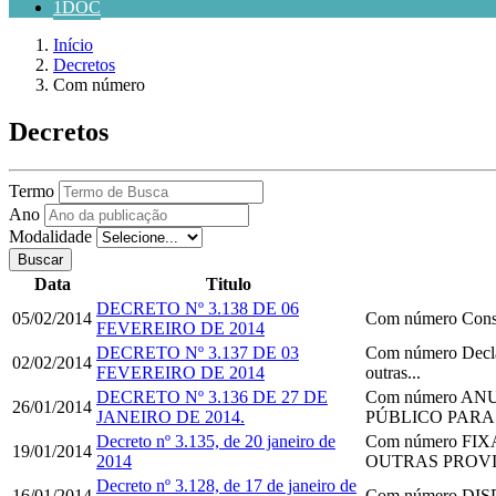
1DOC
Início
Decretos
Com número
Decretos
Termo
Ano
Modalidade
Buscar
Data
Titulo
DECRETO Nº 3.138 DE 06
05/02/2014
Com número
Const
FEVEREIRO DE 2014
DECRETO Nº 3.137 DE 03
Com número
Decla
02/02/2014
FEVEREIRO DE 2014
outras...
DECRETO Nº 3.136 DE 27 DE
Com número
ANU
26/01/2014
JANEIRO DE 2014.
PÚBLICO PARA
Decreto nº 3.135, de 20 janeiro de
Com número
FIX
19/01/2014
2014
OUTRAS PROVI
Decreto nº 3.128, de 17 de janeiro de
16/01/2014
Com número
DIS